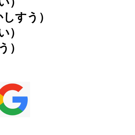
い）
かしすう）
い）
う）