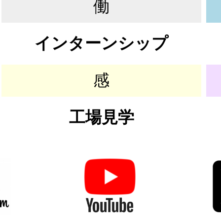
働
インターンシップ
感
工場見学