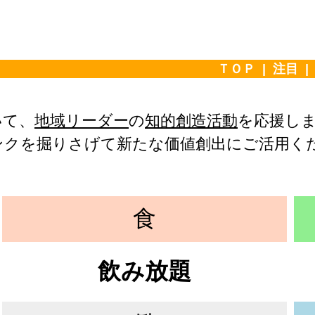
ＴＯＰ
|
注目
いて、
地域リーダー
の
知的創造活動
を応援し
ンクを掘りさげて新たな価値創出にご活用く
食
飲み放題