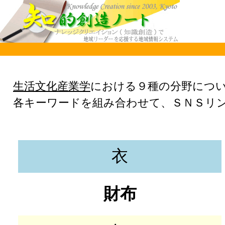
生活文化産業学
における９種の分野につ
各キーワードを組み合わせて、ＳＮＳリ
衣
財布