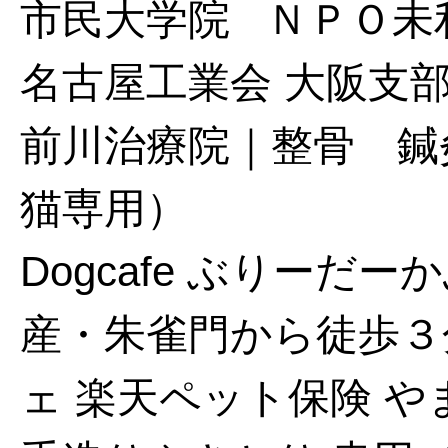
市民大学院
ＮＰＯ未
名古屋工業会 大阪支
前川治療院｜整骨 鍼
猫専用）
Dogcafe ぶりー
産・朱雀門から徒歩３
ェ
楽天ペット保険
や