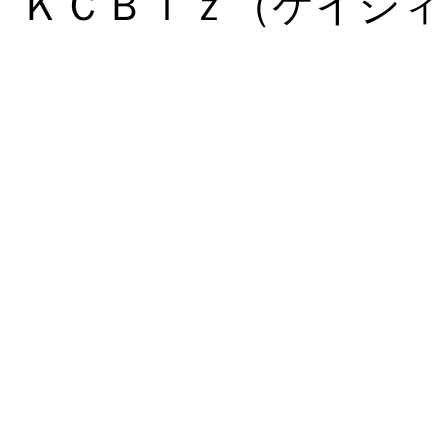
ＫＣＢｉｚ（ケイシィ